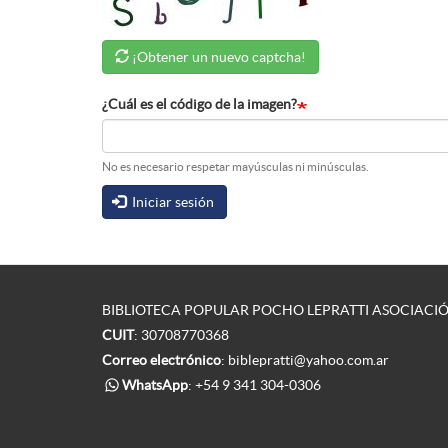
¡Obtener un nuevo captcha!
¿Cuál es el código de la imagen?
No es necesario respetar mayúsculas ni minúsculas.
Iniciar sesión
BIBLIOTECA POPULAR POCHO LEPRATTI ASOCIACIÓ
CUIT
: 30708770368
Correo electrónico
:
biblepratti@yahoo.com.ar
WhatsApp
:
+54 9 341 304-0306