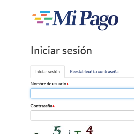
Pasar
al
contenido
principal
Iniciar sesión
Iniciar sesión
(solapa
Reestablecé tu contraseña
Solapas
activa)
principales
Nombre de usuario
Contraseña